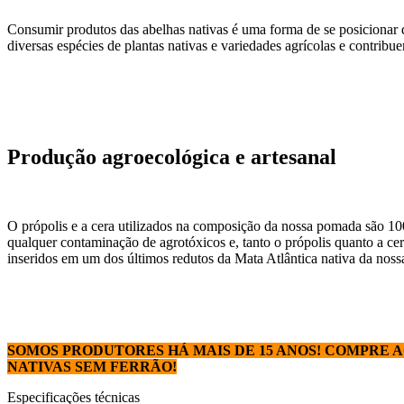
Consumir produtos das abelhas nativas é uma forma de se posicionar d
diversas espécies de plantas nativas e variedades agrícolas e contri
Produção agroecológica e artesanal
O própolis e a cera utilizados na composição da nossa pomada são 100
qualquer contaminação de agrotóxicos e, tanto o própolis quanto a cer
inseridos em um dos últimos redutos da Mata Atlântica nativa da nossa
SOMOS PRODUTORES HÁ MAIS DE 15 ANOS! COMPRE 
NATIVAS SEM FERRÃO!
Especificações técnicas