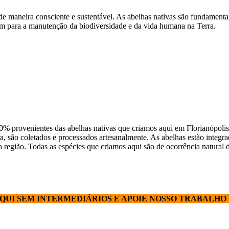
e maneira consciente e sustentável. As abelhas nativas são fundamentai
buem para a manutenção da biodiversidade e da vida humana na Terra.
% provenientes das abelhas nativas que criamos aqui em Florianópolis 
a, são coletados e processados artesanalmente. As abelhas estão integra
 região. Todas as espécies que criamos aqui são de ocorrência natural 
AQUI SEM INTERMEDIÁRIOS E APOIE NOSSO TRABALH