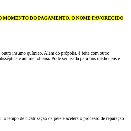
 NO MOMENTO DO PAGAMENTO, O NOME FAVORECIDO
 outro insumo químico. Além do própolis, é feita com outro
ntisséptica e antimicrobiana. Pode ser usada para fins medicinais e
i o tempo de cicatrização da pele e acelera o processo de reparação