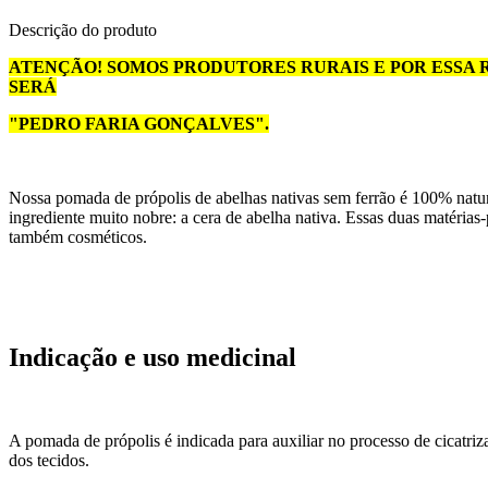
Descrição do produto
ATENÇÃO! SOMOS PRODUTORES RURAIS E POR ESSA 
SERÁ
"PEDRO FARIA GONÇALVES".
Nossa pomada de própolis de abelhas nativas sem ferrão é 100% natur
ingrediente muito nobre: a cera de abelha nativa. Essas duas matérias-p
também cosméticos.
Indicação e uso medicinal
A pomada de própolis é indicada para auxiliar no processo de cicatriz
dos tecidos.