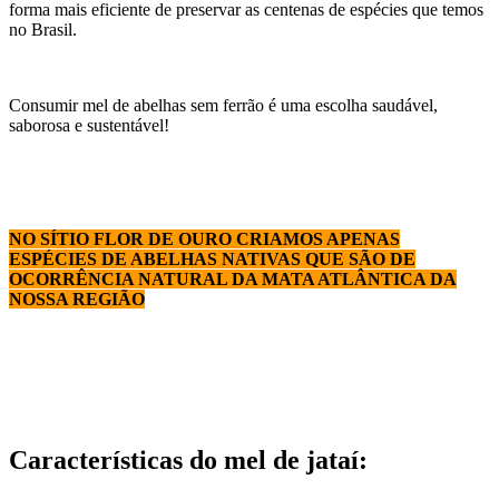
forma mais eficiente de preservar as centenas de espécies que temos
no Brasil.
Consumir mel de abelhas sem ferrão é uma escolha saudável,
saborosa e sustentável!
NO SÍTIO FLOR DE OURO CRIAMOS APENAS
ESPÉCIES DE ABELHAS NATIVAS QUE SÃO DE
OCORRÊNCIA NATURAL DA MATA ATLÂNTICA DA
NOSSA REGIÃO
Características do mel de jataí: