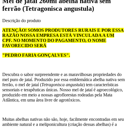
Mel de jataí 260ml abelha nativa sem
ferrão (Tetragonisca angustula)
Descrição do produto
ATENÇÃO! SOMOS PRODUTORES RURAIS E POR ESSA
RAZÃO NOSSA EMPRESA ESTÁ VINCULADA A UM
CPF. NO MOMENTO DO PAGAMENTO, O NOME
FAVORECIDO SERÁ
"PEDRO FARIA GONÇALVES".
Descubra o sabor surpreendente e as maravilhosas propriedades do
mel puro de jataí. Produzido por essa emblemática abelha nativa sem
ferrão, o mel de jataí (
Tetragonisca angustula
) tem características
sensoriais e terapêuticas únicas. Nosso mel de jataí é agroecológico,
produzido em meio a nossas agroflorestas rodeadas pela Mata
Atlântica, em uma área livre de agrotóxicos.
Muitas abelhas nativas não são, hoje, facilmente encontradas em seu
ambiente natural e a meliponicultura (criação dessas abelhas) é a